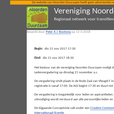
De website van Noorden Duurzaam heeft geen advertenties en ze
Vereniging Noor
Regionaal netwerk voor transitiev
Bewerkt door
Peter A.J. Bootsma
op 12-3-2018
Begin:
din 21 nov 2017 17:30
Eind:
din 21 nov 2017 18:30
Het bestuur van de vereniging Noorden Duurzaam nodigt d
Ledenvergadering op dinsdag 21 november a.s.
De vergadering vindt plaats in de Rode Zaal van Vleugel F i
registratie is vanaf 17:00. De ALV begint 17:30 en duurt tot
De vergadering is toegankelijk voor leden en aspirantleden.
uitnodiging wordt verstuurd aan alle persoonlijke leden en 
De bijgaande Conceptvisie valt onder een
Creative Commons
Internationaal-licentie
.