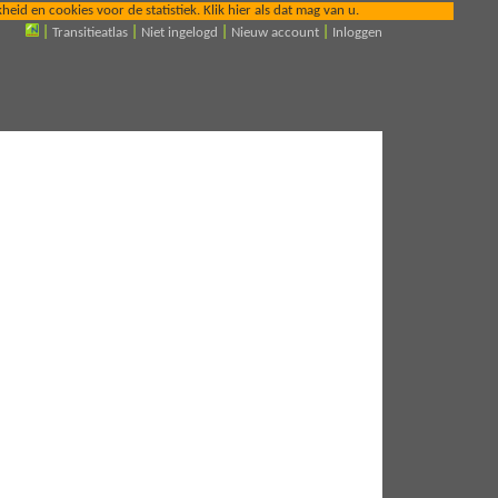
id en cookies voor de statistiek. Klik hier als dat mag van u.
|
Transitieatlas
|
Niet ingelogd
|
Nieuw account
|
Inloggen