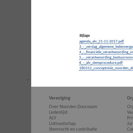
Bijlage
agenda_alv_21-11-2017.pdf
3_-_verslag_algemene_ledenverg
4_-_financiele_verantwoording_
5_-_verantwoording_bestuursvoo
6_-_alv_stemprocedure.pdf
180312_conceptvisie_noorden_d
Vereniging
Or
Over Noorden Duurzaam
Or
Ledenlijst
Va
ALV
Pr
Lidmaatschap
Jur
Stemrecht en contributie
Co