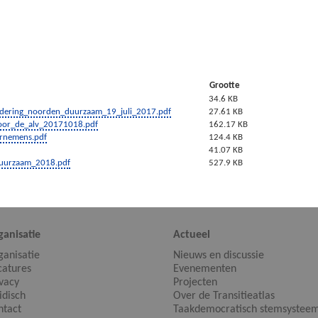
Grootte
34.6 KB
adering_noorden_duurzaam_19_juli_2017.pdf
27.61 KB
voor_de_alv_20171018.pdf
162.17 KB
rnemens.pdf
124.4 KB
41.07 KB
uurzaam_2018.pdf
527.9 KB
ganisatie
Actueel
ganisatie
Nieuws en discussie
catures
Evenementen
ivacy
Projecten
idisch
Over de Transitieatlas
ntact
Taakdemocratisch stemsystee