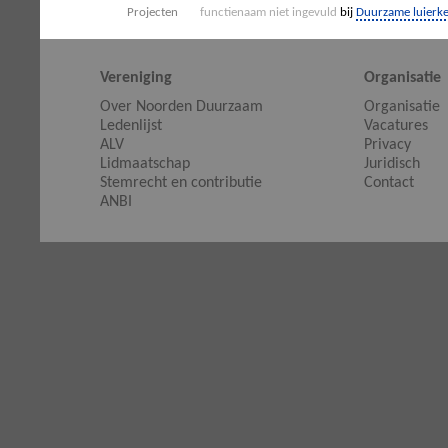
Projecten
functienaam niet ingevuld
bij
Duurzame luierk
Vereniging
Organisatie
Over Noorden Duurzaam
Organisatie
Ledenlijst
Vacatures
ALV
Privacy
Lidmaatschap
Juridisch
Stemrecht en contributie
Contact
ANBI