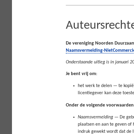
Auteursrecht
De vereniging Noorden Duurzaam p
Naamsvermelding-NietCommerciee
Onderstaande uitleg is in januari
Je bent vrij om
:
het werk te delen — te kopi
licentiegever kan deze toes
Onder de volgende voorwaarden
Naamsvermelding
— De gebru
plaatsen en aan te geven of 
indruk gewekt wordt dat de l