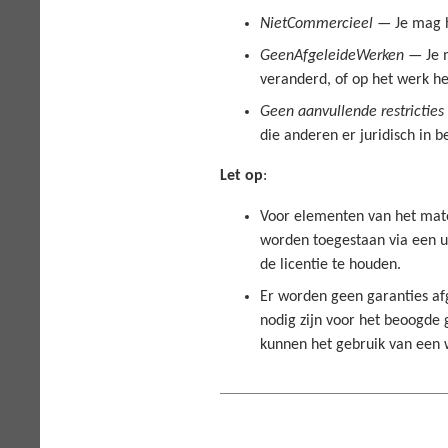
NietCommercieel
— Je mag h
GeenAfgeleideWerken
— Je m
veranderd, of op het werk h
Geen aanvullende restricties
die anderen er juridisch in b
Let op
:
Voor elementen van het mate
worden toegestaan via een ui
de licentie te houden.
Er worden geen garanties afge
nodig zijn voor het beoogde g
kunnen het gebruik van een 