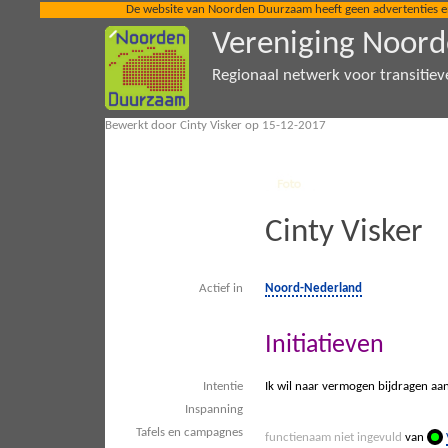
De website van Noorden Duurzaam heeft geen advertenties en ze
Vereniging Noor
Regionaal netwerk voor transitiev
Bewerkt door Cinty Visker op 15-12-2017
Cinty Visker
Actief in
Noord-Nederland
Initiatieven
Intentie
Ik wil naar vermogen bijdragen aa
Inspanning
Tafels en campagnes
functienaam niet ingevuld
van