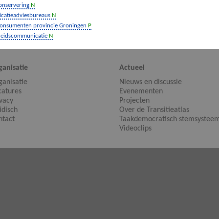
onservering
N
catieadviesbureaus
N
onsumenten provincie Groningen
P
eidscommunicatie
N
ganisatie
Actueel
ganisatie
Nieuws en discussie
catures
Evenementen
ivacy
Projecten
idisch
Over de Transitieatlas
ntact
Taakdemocratisch stemsystee
Videoclips