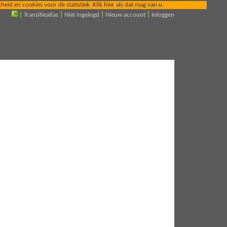
id en cookies voor de statistiek. Klik hier als dat mag van u.
|
Transitieatlas
|
Niet ingelogd
|
Nieuw account
|
Inloggen