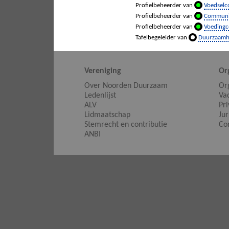
Profielbeheerder van
Voedselc
Profielbeheerder van
Communi
Profielbeheerder van
Voedingc
Tafelbegeleider van
Duurzaamh
Vereniging
Or
Over Noorden Duurzaam
Or
Ledenlijst
Va
ALV
Pr
Lidmaatschap
Jur
Stemrecht en contributie
Co
ANBI