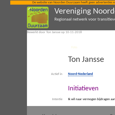
De website van Noorden Duurzaam heeft geen advertenties en ze
Vereniging Noor
Regionaal netwerk voor transitiev
Bewerkt door Ton Jansse op 10-11-2018
Ton Jansse
Actief in
Noord-Nederland
Initiatieven
Intentie
Ik wil naar vermogen bijdragen aa