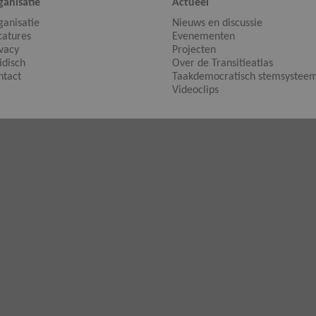
ganisatie
Actueel
ganisatie
Nieuws en discussie
catures
Evenementen
ivacy
Projecten
idisch
Over de Transitieatlas
ntact
Taakdemocratisch stemsystee
Videoclips