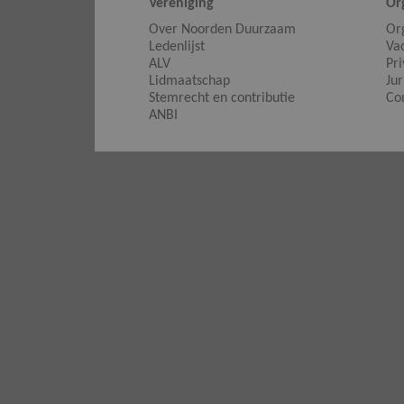
Vereniging
Or
Over Noorden Duurzaam
Or
Ledenlijst
Va
ALV
Pr
Lidmaatschap
Jur
Stemrecht en contributie
Co
ANBI