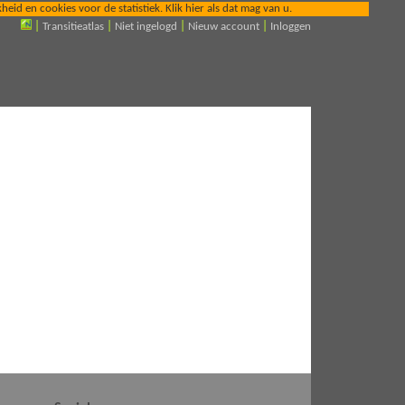
id en cookies voor de statistiek. Klik hier als dat mag van u.
|
Transitieatlas
|
Niet ingelogd
|
Nieuw account
|
Inloggen