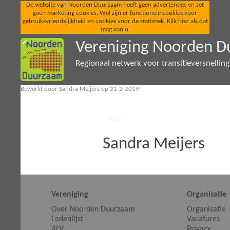
De website van Noorden Duurzaam heeft geen advertenties en zet
geen marketing cookies. Wel zijn er functionele cookies voor
gebruiksvriendelijkheid en cookies voor de statistiek. Klik hier als dat
mag van u.
Vereniging Noorden 
Regionaal netwerk voor transitieversnellin
Bewerkt door Sandra Meijers op 21-2-2019
Sandra Meijers
Vereniging
Organisatie
Over Noorden Duurzaam
Organisatie
Ledenlijst
Vacatures
ALV
Privacy