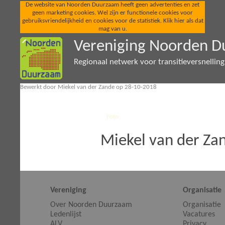
De website van Noorden Duurzaam heeft geen advertenties en zet
geen marketing cookies. Wel zijn er functionele cookies voor
gebruiksvriendelijkheid en cookies voor de statistiek. Klik hier als dat
mag van u.
Vereniging Noorden 
Regionaal netwerk voor transitieversnellin
Bewerkt door Miekel van der Zande op 28-10-2018
Miekel van der Za
Vereniging
Organisatie
Over Noorden Duurzaam
Organisatie
Ledenlijst
Vacatures
ALV
Privacy