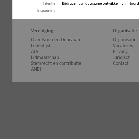
Intentie
Bijdragen aan duurzame ontwikkeling in Noord
Inspanning
Vereniging
Organisatie
Over Noorden Duurzaam
Organisatie
Ledenlijst
Vacatures
ALV
Privacy
Lidmaatschap
Juridisch
Stemrecht en contributie
Contact
ANBI