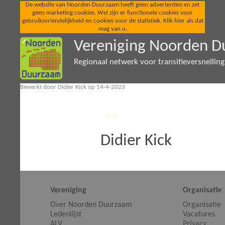
De website van Noorden Duurzaam heeft geen advertenties en zet
geen marketing cookies. Wel zijn er functionele cookies voor
gebruiksvriendelijkheid en cookies voor de statistiek. Klik hier als dat
mag van u.
Vereniging Noorden 
Regionaal netwerk voor transitieversnellin
Bewerkt door Didier Kick op 14-4-2023
Didier Kick
Vereniging
Organisatie
Over Noorden Duurzaam
Organisatie
Ledenlijst
Vacatures
ALV
Privacy