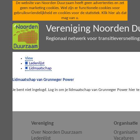
De website van Noorden Duurzaam heeft geen advertenties en zet
geen marketing cookies. Wel zijn er functionele cookies voor
gebruiksvriendelijkheid en cookies voor de statistiek. Klik hier als dat
mag van u.
Vereniging Noorden 
Regionaal netwerk voor transitieversnellin
View
Ledenlijst
Lidmaatschap
Lidmaatschap van Grunneger Power
Je bent niet ingelogd. Log in om je lidmaatschap van Grunneger Power hier t
Vereniging
Organisatie
Over Noorden Duurzaam
Organisatie
Ledenlijst
Vacatures