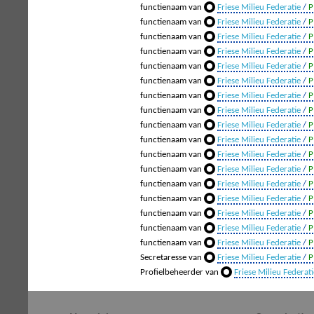
functienaam van
Friese Milieu Federatie
/
P
functienaam van
Friese Milieu Federatie
/
P
functienaam van
Friese Milieu Federatie
/
P
functienaam van
Friese Milieu Federatie
/
P
functienaam van
Friese Milieu Federatie
/
P
functienaam van
Friese Milieu Federatie
/
P
functienaam van
Friese Milieu Federatie
/
P
functienaam van
Friese Milieu Federatie
/
P
functienaam van
Friese Milieu Federatie
/
P
functienaam van
Friese Milieu Federatie
/
P
functienaam van
Friese Milieu Federatie
/
P
functienaam van
Friese Milieu Federatie
/
P
functienaam van
Friese Milieu Federatie
/
P
functienaam van
Friese Milieu Federatie
/
P
functienaam van
Friese Milieu Federatie
/
P
functienaam van
Friese Milieu Federatie
/
P
functienaam van
Friese Milieu Federatie
/
P
Secretaresse van
Friese Milieu Federatie
/
P
Profielbeheerder van
Friese Milieu Federati