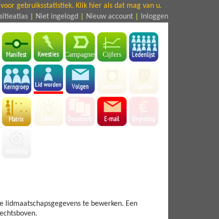
or gebruiksstatistiek. Klik hier als dat mag van u.
sitieatlas
|
Niet ingelogd
|
Nieuw account
|
Inloggen
Campagnes
Cijfers
 je lidmaatschapsgegevens te bewerken. Een
rechtsboven.