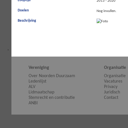
Looptijd
2013 - 2020
Doelen
Nog invullen.
Beschrijving
Vereniging
Organisatie
Over Noorden Duurzaam
Organisatie
Ledenlijst
Vacatures
ALV
Privacy
Lidmaatschap
Juridisch
Stemrecht en contributie
Contact
ANBI