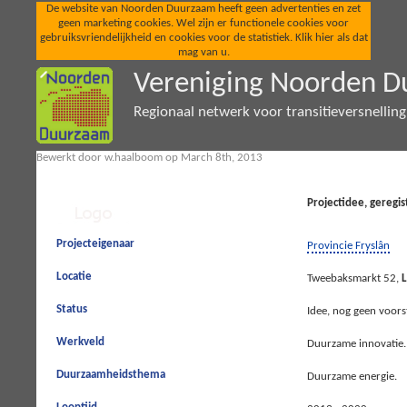
De website van Noorden Duurzaam heeft geen advertenties en zet
geen marketing cookies. Wel zijn er functionele cookies voor
gebruiksvriendelijkheid en cookies voor de statistiek. Klik hier als dat
mag van u.
Vereniging Noorden 
Regionaal netwerk voor transitieversnellin
Bewerkt door w.haalboom op March 8th, 2013
Projectidee, geregi
Projecteigenaar
Provincie Fryslân
Locatie
Tweebaksmarkt 52,
Status
Idee, nog geen voors
Werkveld
Duurzame innovatie.
Duurzaamheidsthema
Duurzame energie.