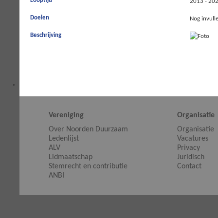
Looptijd
2013 - 20
Doelen
Nog invull
Beschrijving
Vereniging
Organisatie
Over Noorden Duurzaam
Organisatie
Ledenlijst
Vacatures
ALV
Privacy
Lidmaatschap
Juridisch
Stemrecht en contributie
Contact
ANBI