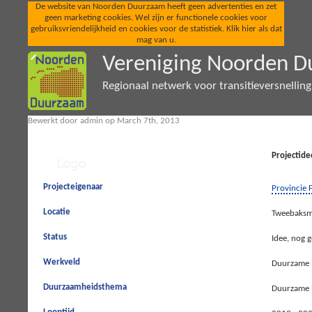
De website van Noorden Duurzaam heeft geen advertenties en zet
geen marketing cookies. Wel zijn er functionele cookies voor
gebruiksvriendelijkheid en cookies voor de statistiek. Klik hier als dat
mag van u.
Vereniging Noorden 
Regionaal netwerk voor transitieversnellin
Bewerkt door admin op March 7th, 2013
Projectide
Projecteigenaar
Provincie 
Locatie
Tweebaksm
Status
Idee, nog 
Werkveld
Duurzame i
Duurzaamheidsthema
Duurzame 