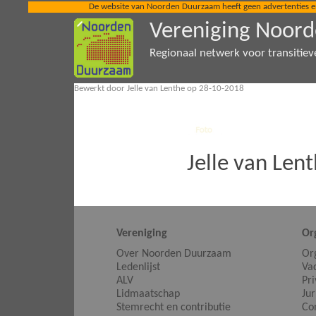
De website van Noorden Duurzaam heeft geen advertenties en ze
Vereniging Noor
Regionaal netwerk voor transitiev
Bewerkt door Jelle van Lenthe op 28-10-2018
Jelle van Len
Vereniging
Or
Over Noorden Duurzaam
Or
Ledenlijst
Va
ALV
Pr
Lidmaatschap
Jur
Stemrecht en contributie
Co