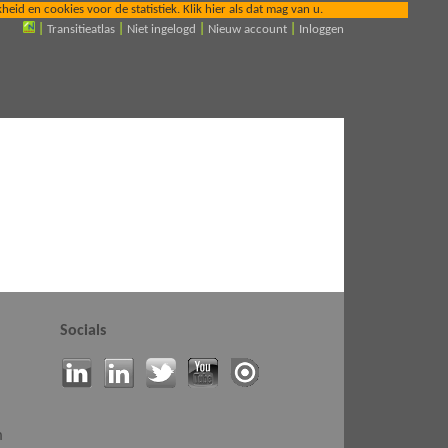
id en cookies voor de statistiek. Klik hier als dat mag van u.
|
Transitieatlas
|
Niet ingelogd
|
Nieuw account
|
Inloggen
Socials
m