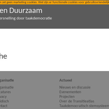
t geen marketing cookies. Wel zijn er functionele cookies voor gebruiksvriendelijkhe
den Duurzaam
ersnelling door taakdemocratie
the
ganisatie
Actueel
ganisatie
Nieuws en discussie
catures
Evenementen
ivacy
Projecten
idisch
Over de Transitieatlas
ntact
Taakdemocratisch stemsystee