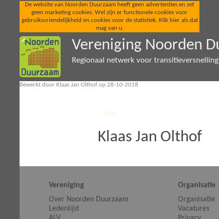
De website van Noorden Duurzaam heeft geen advertenties en zet
geen marketing cookies. Wel zijn er functionele cookies voor
gebruiksvriendelijkheid en cookies voor de statistiek. Klik hier als dat
mag van u.
Vereniging Noorden 
Regionaal netwerk voor transitieversnellin
Bewerkt door Klaas Jan Olthof op 28-10-2018
Klaas Jan Olthof
Vereniging
Organisatie
Over Noorden Duurzaam
Organisatie
Ledenlijst
Vacatures
ALV
Privacy