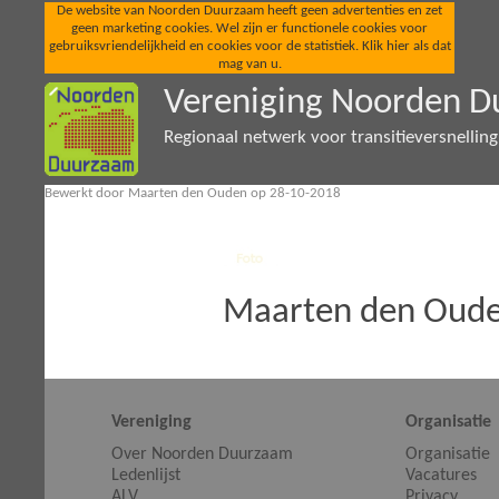
De website van Noorden Duurzaam heeft geen advertenties en zet
geen marketing cookies. Wel zijn er functionele cookies voor
gebruiksvriendelijkheid en cookies voor de statistiek. Klik hier als dat
mag van u.
Vereniging Noorden 
Regionaal netwerk voor transitieversnellin
Bewerkt door Maarten den Ouden op 28-10-2018
Maarten den Oud
Vereniging
Organisatie
Over Noorden Duurzaam
Organisatie
Ledenlijst
Vacatures
ALV
Privacy