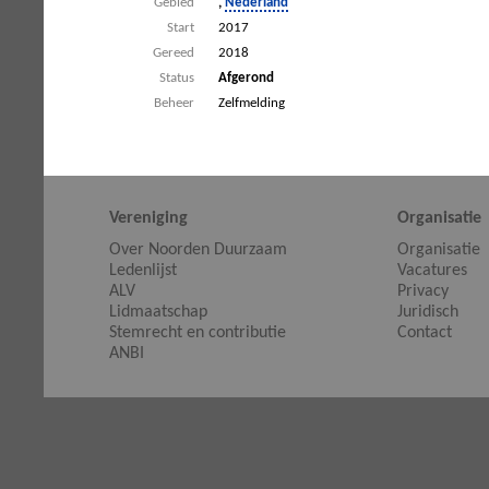
Gebied
,
Nederland
Start
2017
Gereed
2018
Status
Afgerond
Beheer
Zelfmelding
Vereniging
Organisatie
Over Noorden Duurzaam
Organisatie
Ledenlijst
Vacatures
ALV
Privacy
Lidmaatschap
Juridisch
Stemrecht en contributie
Contact
ANBI