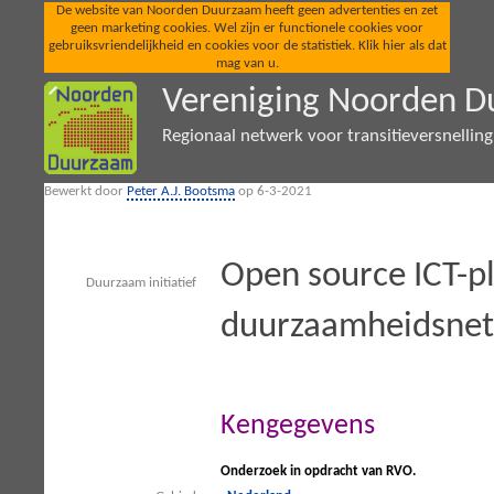
De website van Noorden Duurzaam heeft geen advertenties en zet
geen marketing cookies. Wel zijn er functionele cookies voor
gebruiksvriendelijkheid en cookies voor de statistiek. Klik hier als dat
mag van u.
Vereniging Noorden 
Regionaal netwerk voor transitieversnellin
Bewerkt door
Peter A.J. Bootsma
op 6-3-2021
Open source ICT-p
Duurzaam initiatief
duurzaamheidsne
Kengegevens
Onderzoek in opdracht van RVO.