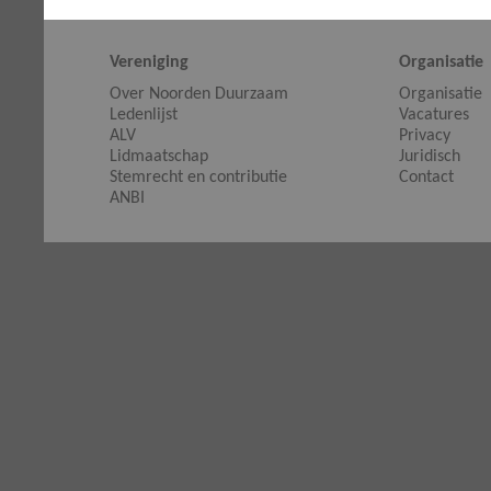
Vereniging
Organisatie
Over Noorden Duurzaam
Organisatie
Ledenlijst
Vacatures
ALV
Privacy
Lidmaatschap
Juridisch
Stemrecht en contributie
Contact
ANBI