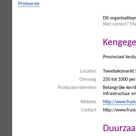
Printversie
Dit organisatiepr
Niet correct? M
Kengege
Provinciaal best
Locaties
Tweebaksmarkt 
Omvang
250 tot 1000 pe
Producten/diensten
Belangrijke kern
infrastructuur en
Website
http://www.frysla
Contact
http://www.frys
Duurza