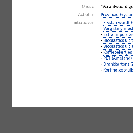
Missie
"Verantwoord geb
Actief in
Provincie Fryslâ
Initiatieven
-
Fryslân wordt F
-
Vergisting mest
-
Extra impuls GF
-
Bioplastics uit
-
Bioplastics uit
-
Koffiebekertjes
-
PET (Ameland)
-
Drankkartons (
-
Korting gebruikt