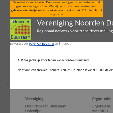
De website van Noorden Duurzaam heeft geen advertenties en zet
geen marketing cookies. Wel zijn er functionele cookies voor
gebruiksvriendelijkheid en cookies voor de statistiek. Klik hier als dat
mag van u.
Vereniging Noorden 
Regionaal netwerk voor transitieversnellin
Bewerkt door
Peter A.J. Bootsma
op 8-4-2019
ALV toegankelijk voor leden van Noorden Duurzaam.
Na afloop een spreker: Engbert Breuker. De inloop is vanaf 16:00, de AL
Vereniging
Organisatie
Over Noorden Duurzaam
Organisatie
Ledenlijst
Vacatures