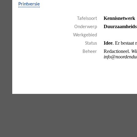
Printversie
Kennisnetwerk
Tafelsoort
Duurzaamheidst
Onderwerp
Werkgebied
Idee
. Er bestaat 
Status
Redactioneel.
Wil
Beheer
info@noordendu