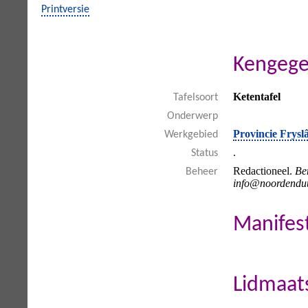
Printversie
Kengege
Ketentafel
Tafelsoort
Onderwerp
Provincie Frysl
Werkgebied
.
Status
Redactioneel.
Be
Beheer
info@noordendu
Manifes
Lidmaat