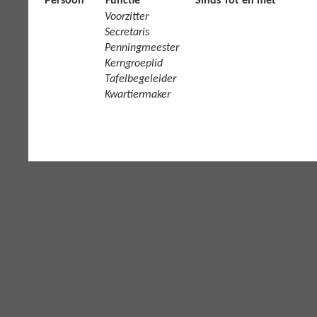
Persoon
Functie
Sinds
Tot en met
Voorzitter
Secretaris
Penningmeester
Kerngroeplid
Tafelbegeleider
Kwartiermaker