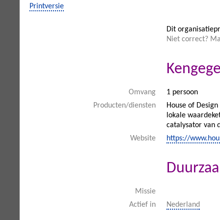
Printversie
Dit organisatiepr
Niet correct? M
Kengege
Omvang
1 persoon
Producten/diensten
House of Design 
lokale waardeket
catalysator van 
Website
https://www.hou
Duurza
Missie
Actief in
Nederland