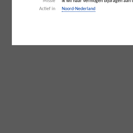
Missie
Ik wil naar vermogen bijdragen aan 
Actief in
Noord-Nederland