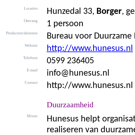
Locaties
Hunzedal 33,
Borger
, g
Omvang
1 persoon
Producten/diensten
Bureau voor Duurzame 
Website
http://www.hunesus.nl
Telefoon
0599 236405
E-mail
info@hunesus.nl
Contact
http://www.hunesus.nl
Duurzaamheid
Missie
Hunesus helpt organisati
realiseren van duurzame