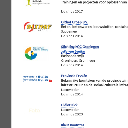
Trainingen en projecten voor oplossen van
Lid sinds 2017
Olthof Groep B.V.
Beton, betonwaren, bouwstoffen, contain
Sappemeer
Lid sinds 2014
Stichting KOC Groningen
Jelle van Lenthe
Basisonderwijs
Groningen, Groningen
Lid sinds 2014
Provincie Fryslân
Belangrijke kerntaken van de provincie zijn
infrastructuur en de sociaal-culturele infras
Leeuwarden
Lid sinds 2014
Didier Kick
Leeuwarden
Lid sinds 2023
Klaus Boonstra