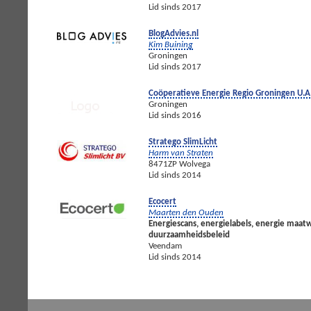
Lid sinds 2017
BlogAdvies.nl
Kim Buining
Groningen
Lid sinds 2017
Coöperatieve Energie Regio Groningen U.A
Groningen
Lid sinds 2016
Stratego SlimLicht
Harm van Straten
8471ZP Wolvega
Lid sinds 2014
Ecocert
Maarten den Ouden
Energiescans, energielabels, energie maat
duurzaamheidsbeleid
Veendam
Lid sinds 2014