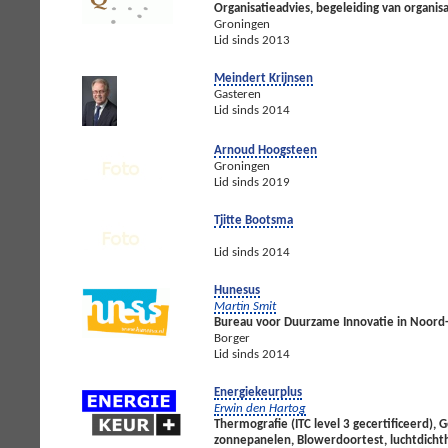
Organisatieadvies, begeleiding van organis
Groningen
Lid sinds 2013
Meindert Krijnsen
Gasteren
Lid sinds 2014
Arnoud Hoogsteen
Groningen
Lid sinds 2019
Tjitte Bootsma
Lid sinds 2014
Hunesus
Martin Smit
Bureau voor Duurzame Innovatie in Noord
Borger
Lid sinds 2014
Energiekeurplus
Erwin den Hartog
Thermografie (ITC level 3 gecertificeerd),
zonnepanelen, Blowerdoortest, luchtdicht