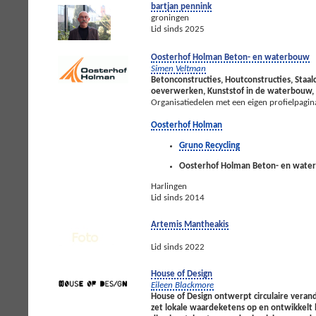
bartjan pennink
groningen
Lid sinds 2025
Oosterhof Holman Beton- en waterbouw
Simen Veltman
Betonconstructies, Houtconstructies, Staal
oeverwerken, Kunststof in de waterbouw, D
Organisatiedelen met een eigen profielpagin
Oosterhof Holman
Gruno Recycling
Oosterhof Holman Beton- en wate
Harlingen
Lid sinds 2014
Artemis Mantheakis
Lid sinds 2022
House of Design
Eileen Blackmore
House of Design ontwerpt circulaire veran
zet lokale waardeketens op en ontwikkelt 