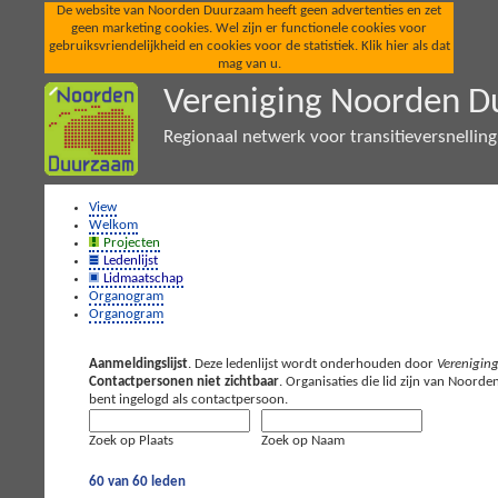
De website van Noorden Duurzaam heeft geen advertenties en zet
geen marketing cookies. Wel zijn er functionele cookies voor
gebruiksvriendelijkheid en cookies voor de statistiek. Klik hier als dat
mag van u.
Vereniging Noorden 
Regionaal netwerk voor transitieversnellin
View
Welkom
Projecten
Ledenlijst
Lidmaatschap
Organogram
Organogram
Aanmeldingslijst
. Deze ledenlijst wordt onderhouden door
Verenigin
Contactpersonen niet zichtbaar
. Organisaties die lid zijn van Noo
bent ingelogd als contactpersoon.
Zoek op Plaats
Zoek op Naam
60 van 60 leden