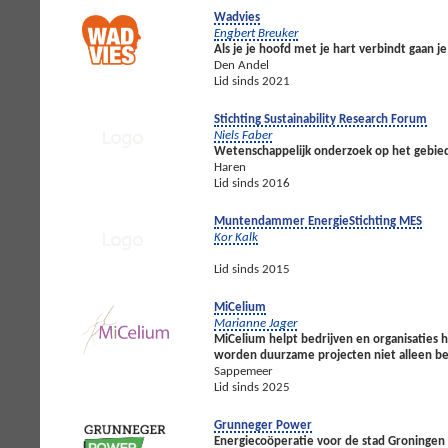
Wadvies
Engbert Breuker
Als je je hoofd met je hart verbindt gaan 
Den Andel
Lid sinds 2021
Stichting Sustainability Research Forum
Niels Faber
Wetenschappelijk onderzoek op het gebie
Haren
Lid sinds 2016
Muntendammer EnergieStichting MES
Kor Kalk
Lid sinds 2015
MiCelium
Marianne Jager
MiCelium helpt bedrijven en organisaties 
worden duurzame projecten niet alleen be
Sappemeer
Lid sinds 2025
Grunneger Power
Energiecoöperatie voor de stad Groningen