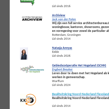
Lid sinds 2016
Archiview
Jack van der Palen
Wij zijn een full service architectenbure
woningbouw, kantoren, showrooms, gezondhei
en vormgeving voor zowel de particulier a
Rotterdam, Groningen
Lid sinds 2014
Natasja Annyas
Eelde
Lid sinds 2026
Gebiedscoöperatie Het Hogeland (GCHH)
Engbert Breuker
Leren door te doen met het Hogeland als
werken in gemeenschap.
Warffum
Lid sinds 2024
Kwaliteitskring Noord-Nederland Flevolan
Kwaliteitskring Noord-Nederland Flevolan
Lid sinds 2014