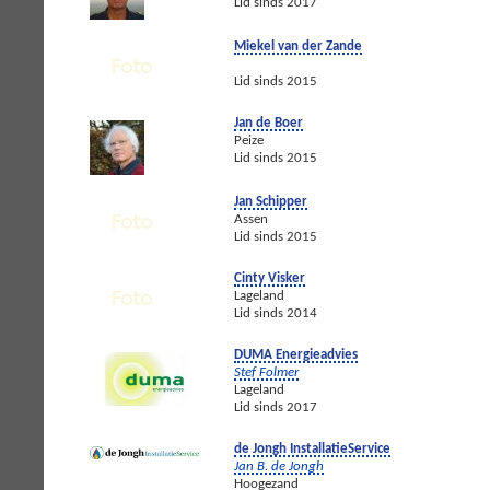
Lid sinds 2017
Miekel van der Zande
Lid sinds 2015
Jan de Boer
Peize
Lid sinds 2015
Jan Schipper
Assen
Lid sinds 2015
Cinty Visker
Lageland
Lid sinds 2014
DUMA Energieadvies
Stef Folmer
Lageland
Lid sinds 2017
de Jongh InstallatieService
Jan B. de Jongh
Hoogezand